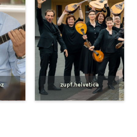
ez
zupf.helvetica